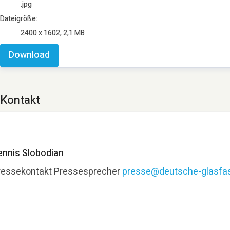
.jpg
Dateigröße:
2400 x 1602, 2,1 MB
Download
Kontakt
ennis Slobodian
ressekontakt
Pressesprecher
presse@deutsche-glasfas