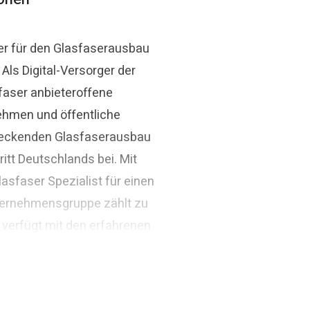
er für den Glasfaserausbau
ls Digital-Versorger der
Thomas Schommer
faser anbieteroffene
aser.de
Pressekontakt
Pressesprec
ehmen und öffentliche
ndeckenden Glasfaserausbau
itt Deutschlands bei. Mit
asfaser Spezialist für einen
ternehmensgruppe zählt zu
 verfügt mit den erfahrenen
ivatwirtschaftliches
arden Euro.