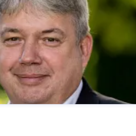
her
presse@deutsche-glasfaser.de