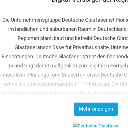
Die Unternehmensgruppe Deutsche Glasfaser ist Pioni
im ländlichen und suburbanen Raum in Deutschland. A
ora Lippelt
Regionen plant, baut und betreibt Deutsche Glas
ressekontakt
Pressesprecherin
presse@deutsche-glasf
Glasfaseranschlüsse für Privathaushalte, Untern
Einrichtungen. Deutsche Glasfaser strebt den fläche
an und trägt damit maßgeblich zum digitalen Fortschr
innovativen Planungs- und Bauverfahren ist Deutsche Gl
schnellen und kosteneffizienten FTTH-Ausbau. Die Un
den finanzstärksten Anbietern im deutschen Markt und
Glasfaserinvestoren EQT und OMERS über ein pr
Mehr anzeigen
Investitionsvolumen von über elf Milli