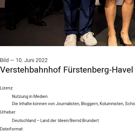
Bild
—
10. Juni 2022
Verstehbahnhof Fürstenberg-Havel
Deutschland – Land der Ideen/Bernd Brundert
Lizenz:
Nutzung in Medien
Die Inhalte können von Journalisten, Bloggern, Kolumnisten, Sch
Urheber:
Deutschland – Land der Ideen/Bernd Brundert
Dateiformat: