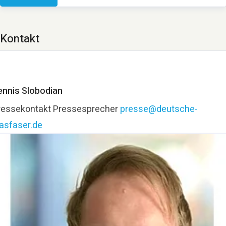
Kontakt
ennis Slobodian
ressekontakt
Pressesprecher
presse@deutsche-
lasfaser.de