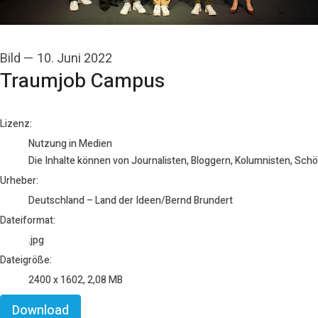
Bild
—
10. Juni 2022
Traumjob Campus
Deutschland – Land der Ideen/Bernd Brundert
Lizenz:
Nutzung in Medien
Die Inhalte können von Journalisten, Bloggern, Kolumnisten, Sch
Urheber:
Deutschland – Land der Ideen/Bernd Brundert
Dateiformat:
.jpg
Dateigröße:
2400 x 1602, 2,08 MB
Download