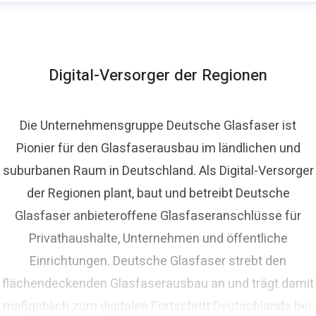
homas Schommer
ressekontakt
Pressesprecher
presse@deutsche-
lasfaser.de
Digital-Versorger der Regionen
Die Unternehmensgruppe Deutsche Glasfaser ist
Pionier für den Glasfaserausbau im ländlichen und
suburbanen Raum in Deutschland. Als Digital-Versorger
der Regionen plant, baut und betreibt Deutsche
Glasfaser anbieteroffene Glasfaseranschlüsse für
Privathaushalte, Unternehmen und öffentliche
Einrichtungen. Deutsche Glasfaser strebt den
flächendeckenden Glasfaserausbau an und trägt damit
maßgeblich zum digitalen Fortschritt Deutschlands bei.