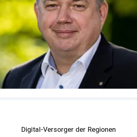
homas Schommer
ressekontakt
Pressesprecher
presse@deutsche-
lasfaser.de
Digital-Versorger der Regionen