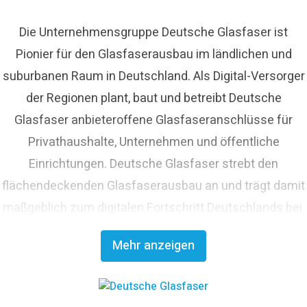
Die Unternehmensgruppe Deutsche Glasfaser ist
Pionier für den Glasfaserausbau im ländlichen und
suburbanen Raum in Deutschland. Als Digital-Versorger
der Regionen plant, baut und betreibt Deutsche
Glasfaser anbieteroffene Glasfaseranschlüsse für
Privathaushalte, Unternehmen und öffentliche
Einrichtungen. Deutsche Glasfaser strebt den
flächendeckenden Glasfaserausbau an und trägt damit
maßgeblich zum digitalen Fortschritt Deutschlands bei.
Mit innovativen Planungs- und Bauverfahren ist
Mehr anzeigen
Deutsche Glasfaser Spezialist für einen schnellen und
kosteneffizienten FTTH-Ausbau. Die
Unternehmensgruppe zählt zu den finanzstärksten