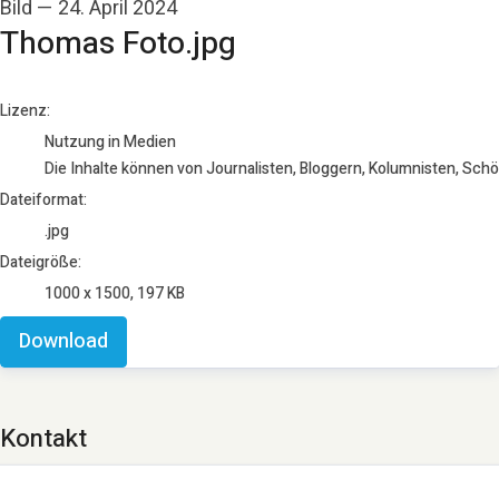
Bild
—
24. April 2024
Thomas Foto.jpg
go to media item
Lizenz:
Nutzung in Medien
Die Inhalte können von Journalisten, Bloggern, Kolumnisten, Sch
Dateiformat:
.jpg
Dateigröße:
1000 x 1500, 197 KB
Download
Kontakt