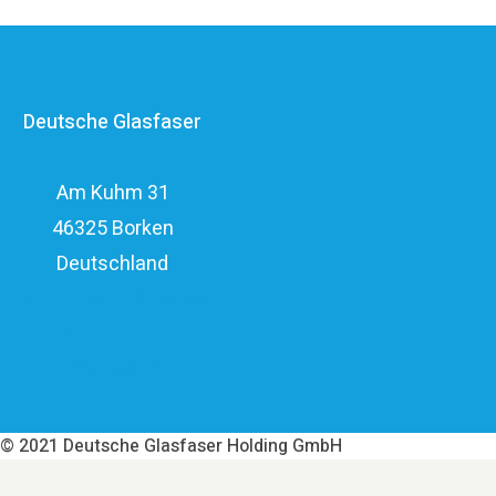
Anbietern im deutschen Markt und verfügt mit den
erfahrenen Glasfaserinvestoren EQT und OMERS über
ein privatwirtschaftliches Investitionsvolumen von über
Deutsche Glasfaser
elf Milliarden Euro.
Am Kuhm 31
46325 Borken
Deutschland
Über Deutsche Glasfaser
Datenschutz
Impressum