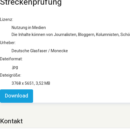
Streckenprüfung
Deutsche Glasfaser / Monecke
Lizenz:
Nutzung in Medien
Die Inhalte können von Journalisten, Bloggern, Kolumnisten, Sch
Urheber:
Deutsche Glasfaser / Monecke
Dateiformat:
.jpg
Dateigröße:
3768 x 5651, 3,52 MB
Download
Kontakt