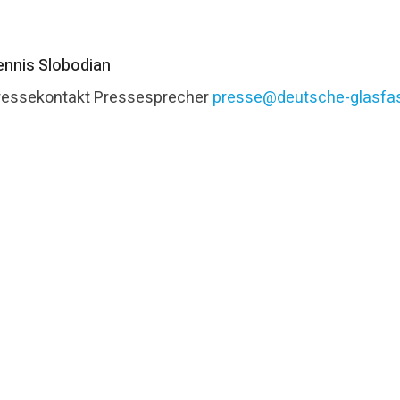
ennis Slobodian
ressekontakt
Pressesprecher
presse@deutsche-glasfas