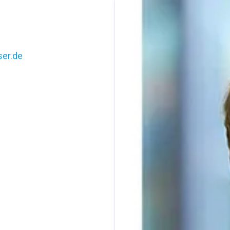
er.de