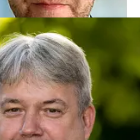
her
presse@deutsche-glasfaser.de