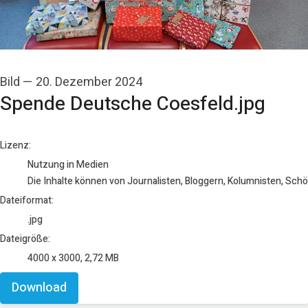
Bild
—
20. Dezember 2024
Spende Deutsche Coesfeld.jpg
go to media item
Lizenz:
Nutzung in Medien
Die Inhalte können von Journalisten, Bloggern, Kolumnisten, Sch
Dateiformat:
.jpg
Dateigröße:
4000 x 3000, 2,72 MB
Download