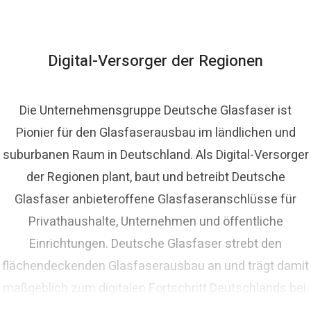
homas Schommer
ressekontakt
Pressesprecher
presse@deutsche-
lasfaser.de
Digital-Versorger der Regionen
Die Unternehmensgruppe Deutsche Glasfaser ist
Pionier für den Glasfaserausbau im ländlichen und
suburbanen Raum in Deutschland. Als Digital-Versorger
der Regionen plant, baut und betreibt Deutsche
Glasfaser anbieteroffene Glasfaseranschlüsse für
Privathaushalte, Unternehmen und öffentliche
Einrichtungen. Deutsche Glasfaser strebt den
flächendeckenden Glasfaserausbau an und trägt damit
maßgeblich zum digitalen Fortschritt Deutschlands bei.
Mit innovativen Planungs- und Bauverfahren ist