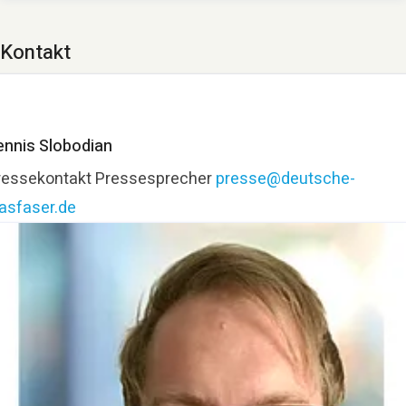
Kontakt
ennis Slobodian
ressekontakt
Pressesprecher
presse@deutsche-
lasfaser.de