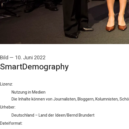
Bild
—
10. Juni 2022
SmartDemography
Deutschland – Land der Ideen/Bernd Brundert
Lizenz:
Nutzung in Medien
Die Inhalte können von Journalisten, Bloggern, Kolumnisten, Sch
Urheber:
Deutschland – Land der Ideen/Bernd Brundert
Dateiformat: