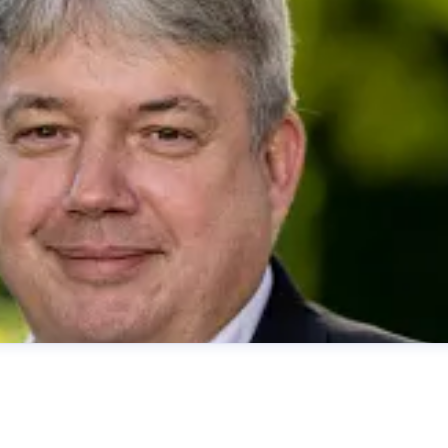
her
presse@deutsche-glasfaser.de