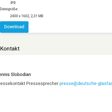
.jpg
Dateigröße:
2400 x 1602, 2,31 MB
Download
Kontakt
ennis Slobodian
ressekontakt
Pressesprecher
presse@deutsche-glasfas