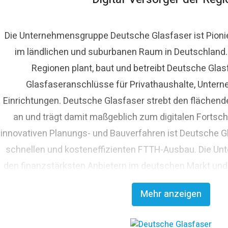
Die Unternehmensgruppe Deutsche Glasfaser ist Pioni
im ländlichen und suburbanen Raum in Deutschland. A
ora Lippelt
Regionen plant, baut und betreibt Deutsche Glas
ressekontakt
Pressesprecherin
presse@deutsche-glasf
Glasfaseranschlüsse für Privathaushalte, Untern
Einrichtungen. Deutsche Glasfaser strebt den fläche
an und trägt damit maßgeblich zum digitalen Fortschr
innovativen Planungs- und Bauverfahren ist Deutsche Gl
schnellen und kosteneffizienten FTTH-Ausbau. Die Un
den finanzstärksten Anbietern im deutschen Markt und
Glasfaserinvestoren EQT und OMERS über ein pr
Mehr anzeigen
Investitionsvolumen von über elf Milli