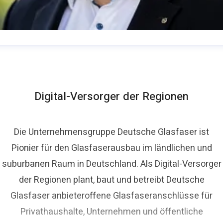
homas Schommer
ressekontakt
Pressesprecher
presse@deutsche-
lasfaser.de
Digital-Versorger der Regionen
Die Unternehmensgruppe Deutsche Glasfaser ist
Pionier für den Glasfaserausbau im ländlichen und
suburbanen Raum in Deutschland. Als Digital-Versorger
der Regionen plant, baut und betreibt Deutsche
Glasfaser anbieteroffene Glasfaseranschlüsse für
Privathaushalte, Unternehmen und öffentliche