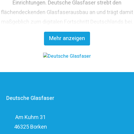
Einrichtungen. Deutsche Glasfaser strebt den
flächendeckenden Glasfaserausbau an und trägt damit
maßgeblich zum digitalen Fortschritt Deutschlands bei.
Mit innovativen Planungs- und Bauverfahren ist
Mehr anzeigen
Deutsche Glasfaser Spezialist für einen schnellen und
kosteneffizienten FTTH-Ausbau. Die
Unternehmensgruppe zählt zu den finanzstärksten
Anbietern im deutschen Markt und verfügt mit den
erfahrenen Glasfaserinvestoren EQT und OMERS über
ein privatwirtschaftliches Investitionsvolumen von über
Deutsche Glasfaser
elf Milliarden Euro.
Am Kuhm 31
46325 Borken