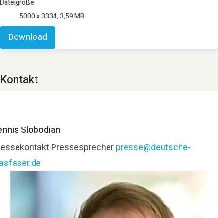
Dateigröße:
5000 x 3334, 3,59 MB
Download
Kontakt
ennis Slobodian
ressekontakt
Pressesprecher
presse@deutsche-
lasfaser.de