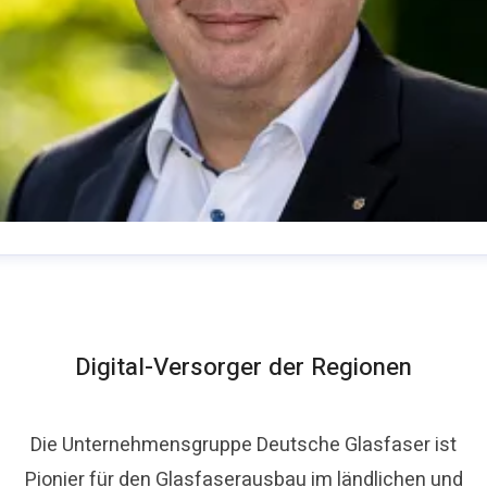
homas Schommer
ressekontakt
Pressesprecher
presse@deutsche-
lasfaser.de
Digital-Versorger der Regionen
Die Unternehmensgruppe Deutsche Glasfaser ist
Pionier für den Glasfaserausbau im ländlichen und