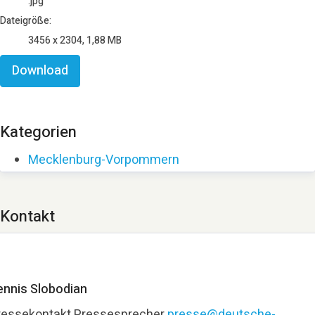
.jpg
Dateigröße:
3456 x 2304, 1,88 MB
Download
Kategorien
Mecklenburg-Vorpommern
Kontakt
ennis Slobodian
ressekontakt
Pressesprecher
presse@deutsche-