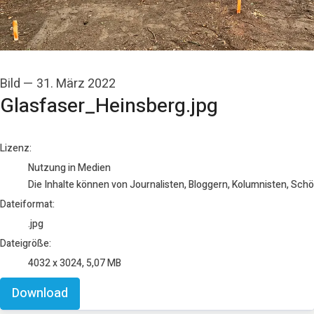
Bild
—
31. März 2022
Glasfaser_Heinsberg.jpg
go to media item
Lizenz:
Nutzung in Medien
Die Inhalte können von Journalisten, Bloggern, Kolumnisten, Sch
Dateiformat:
.jpg
Dateigröße:
4032 x 3024, 5,07 MB
Download