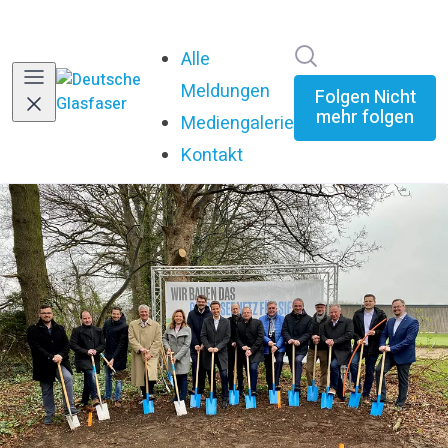
Im Newsroom su
Alle
Meldungen
Folgen
Nicht
mehr folgen
Mediengalerie
Kontakt