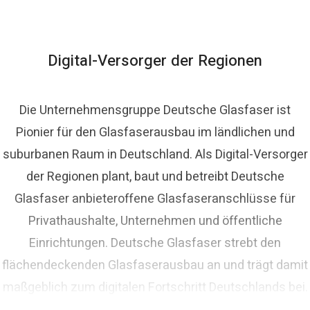
homas Schommer
ressekontakt
Pressesprecher
presse@deutsche-
lasfaser.de
Digital-Versorger der Regionen
Die Unternehmensgruppe Deutsche Glasfaser ist
Pionier für den Glasfaserausbau im ländlichen und
suburbanen Raum in Deutschland. Als Digital-Versorger
der Regionen plant, baut und betreibt Deutsche
Glasfaser anbieteroffene Glasfaseranschlüsse für
Privathaushalte, Unternehmen und öffentliche
Einrichtungen. Deutsche Glasfaser strebt den
flächendeckenden Glasfaserausbau an und trägt damit
maßgeblich zum digitalen Fortschritt Deutschlands bei.
Mit innovativen Planungs- und Bauverfahren ist