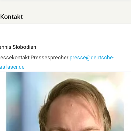
Kontakt
ennis Slobodian
ressekontakt
Pressesprecher
presse@deutsche-
lasfaser.de