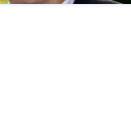
her
presse@deutsche-glasfaser.de