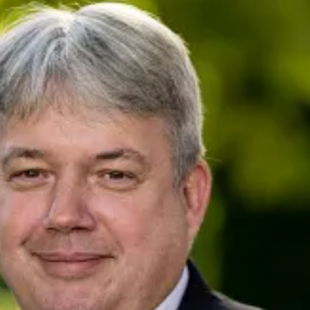
her
presse@deutsche-glasfaser.de