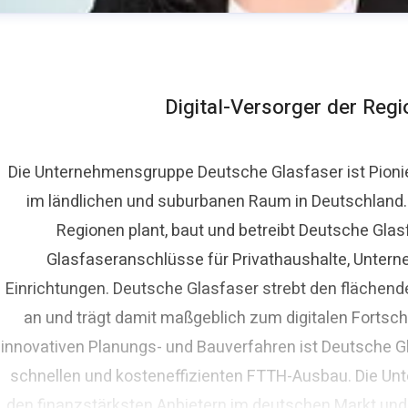
Digital-Versorger der Reg
Die Unternehmensgruppe Deutsche Glasfaser ist Pioni
im ländlichen und suburbanen Raum in Deutschland. A
ora Lippelt
Regionen plant, baut und betreibt Deutsche Glas
ressekontakt
Pressesprecherin
presse@deutsche-glasf
Glasfaseranschlüsse für Privathaushalte, Untern
Einrichtungen. Deutsche Glasfaser strebt den fläche
an und trägt damit maßgeblich zum digitalen Fortschr
innovativen Planungs- und Bauverfahren ist Deutsche Gl
schnellen und kosteneffizienten FTTH-Ausbau. Die Un
den finanzstärksten Anbietern im deutschen Markt und