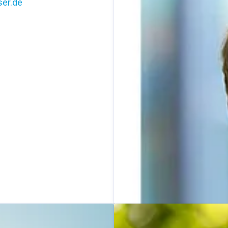
er.de