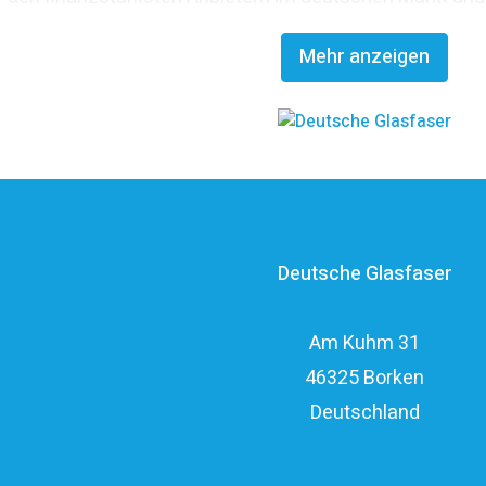
Glasfaserinvestoren EQT und OMERS über ein pr
Mehr anzeigen
Investitionsvolumen von über elf Milli
Deutsche Glasfaser
Am Kuhm 31
46325 Borken
Deutschland
Über Deutsche Glasfaser
Datenschutz