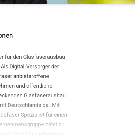
ionen
er für den Glasfaserausbau
ls Digital-Versorger der
Thomas Schommer
faser anbieteroffene
aser.de
Pressekontakt
Pressesprec
ehmen und öffentliche
ndeckenden Glasfaserausbau
itt Deutschlands bei. Mit
asfaser Spezialist für einen
ternehmensgruppe zählt zu
 verfügt mit den erfahrenen