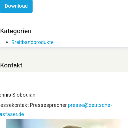
Download
Kategorien
Breitbandprodukte
Kontakt
ennis Slobodian
ressekontakt
Pressesprecher
presse@deutsche-
lasfaser.de