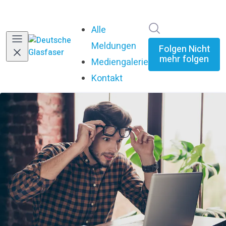
Im Newsroom su
Alle
Meldungen
Folgen
Nicht
mehr folgen
Mediengalerie
Kontakt