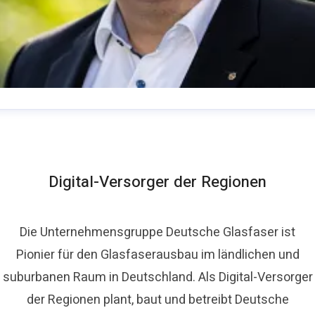
homas Schommer
ressekontakt
Pressesprecher
presse@deutsche-
lasfaser.de
Digital-Versorger der Regionen
Die Unternehmensgruppe Deutsche Glasfaser ist
Pionier für den Glasfaserausbau im ländlichen und
suburbanen Raum in Deutschland. Als Digital-Versorger
der Regionen plant, baut und betreibt Deutsche