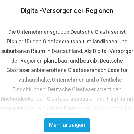
lasfaser.de
Digital-Versorger der Regionen
Die Unternehmensgruppe Deutsche Glasfaser ist
Pionier für den Glasfaserausbau im ländlichen und
suburbanen Raum in Deutschland. Als Digital-Versorger
der Regionen plant, baut und betreibt Deutsche
Glasfaser anbieteroffene Glasfaseranschlüsse für
Privathaushalte, Unternehmen und öffentliche
Einrichtungen. Deutsche Glasfaser strebt den
flächendeckenden Glasfaserausbau an und trägt damit
maßgeblich zum digitalen Fortschritt Deutschlands bei.
Mit innovativen Planungs- und Bauverfahren ist
Mehr anzeigen
Deutsche Glasfaser Spezialist für einen schnellen und