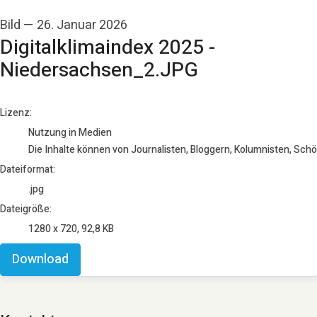
Bild
—
26. Januar 2026
Digitalklimaindex 2025 -
Niedersachsen_2.JPG
go to media item
Lizenz:
Nutzung in Medien
Die Inhalte können von Journalisten, Bloggern, Kolumnisten, Sch
Dateiformat:
.jpg
Dateigröße:
1280 x 720, 92,8 KB
Download