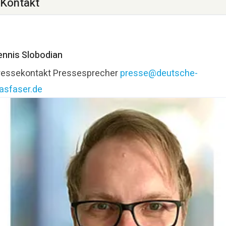
Kontakt
ennis Slobodian
ressekontakt
Pressesprecher
presse@deutsche-
lasfaser.de