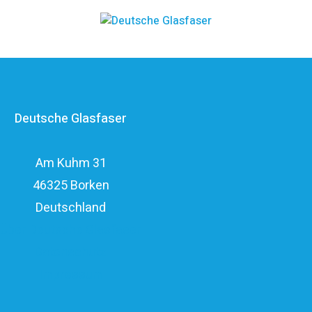
kosteneffizienten FTTH-Ausbau. Die
Unternehmensgruppe zählt zu den finanzstärksten
Anbietern im deutschen Markt und verfügt mit den
erfahrenen Glasfaserinvestoren EQT und OMERS über
ein privatwirtschaftliches Investitionsvolumen von über
Deutsche Glasfaser
elf Milliarden Euro.
Am Kuhm 31
46325 Borken
Deutschland
Über Deutsche Glasfaser
Datenschutz
Impressum