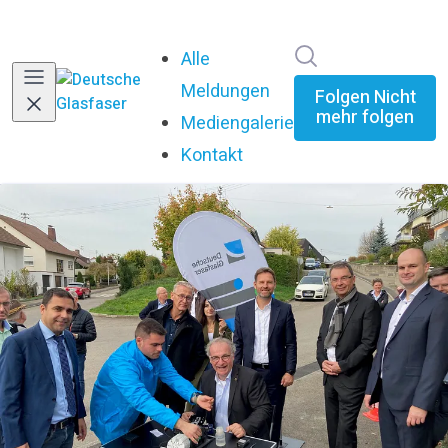
Im Newsroom su
Alle
Meldungen
Folgen
Nicht
mehr folgen
Mediengalerie
Kontakt