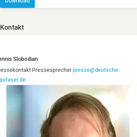
Download
Kontakt
ennis Slobodian
ressekontakt
Pressesprecher
presse@deutsche-
lasfaser.de