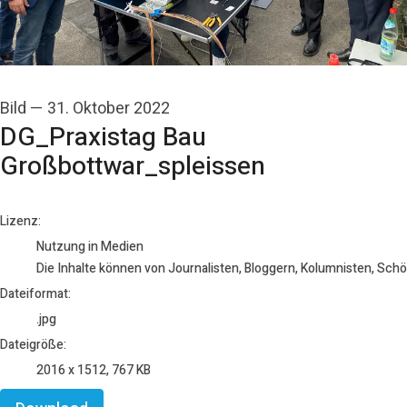
Bild
—
31. Oktober 2022
DG_Praxistag Bau
Großbottwar_spleissen
go to media item
Lizenz:
Nutzung in Medien
Die Inhalte können von Journalisten, Bloggern, Kolumnisten, Sch
Dateiformat:
.jpg
Dateigröße:
2016 x 1512, 767 KB