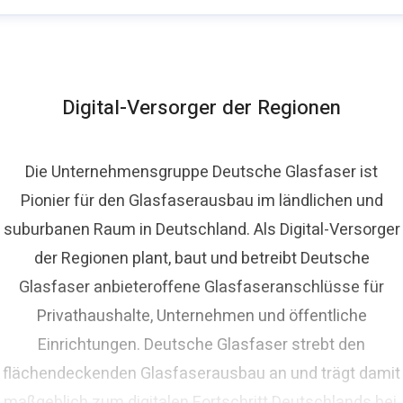
homas Schommer
ressekontakt
Pressesprecher
presse@deutsche-
lasfaser.de
Digital-Versorger der Regionen
Die Unternehmensgruppe Deutsche Glasfaser ist
Pionier für den Glasfaserausbau im ländlichen und
suburbanen Raum in Deutschland. Als Digital-Versorger
der Regionen plant, baut und betreibt Deutsche
Glasfaser anbieteroffene Glasfaseranschlüsse für
Privathaushalte, Unternehmen und öffentliche
Einrichtungen. Deutsche Glasfaser strebt den
flächendeckenden Glasfaserausbau an und trägt damit
maßgeblich zum digitalen Fortschritt Deutschlands bei.