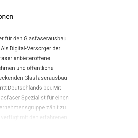
ionen
er für den Glasfaserausbau
ls Digital-Versorger der
Thomas Schommer
faser anbieteroffene
aser.de
Pressekontakt
Pressesprec
ehmen und öffentliche
ndeckenden Glasfaserausbau
itt Deutschlands bei. Mit
asfaser Spezialist für einen
ternehmensgruppe zählt zu
 verfügt mit den erfahrenen
ivatwirtschaftliches
arden Euro.