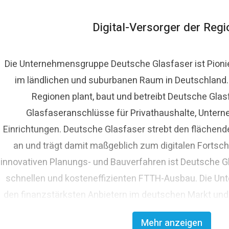
Digital-Versorger der Reg
Die Unternehmensgruppe Deutsche Glasfaser ist Pioni
im ländlichen und suburbanen Raum in Deutschland. A
ora Lippelt
Regionen plant, baut und betreibt Deutsche Glas
ressekontakt
Pressesprecherin
presse@deutsche-glasf
Glasfaseranschlüsse für Privathaushalte, Untern
Einrichtungen. Deutsche Glasfaser strebt den fläche
an und trägt damit maßgeblich zum digitalen Fortschr
innovativen Planungs- und Bauverfahren ist Deutsche Gl
schnellen und kosteneffizienten FTTH-Ausbau. Die Un
den finanzstärksten Anbietern im deutschen Markt und
Glasfaserinvestoren EQT und OMERS über ein pr
Mehr anzeigen
Investitionsvolumen von über elf Milli