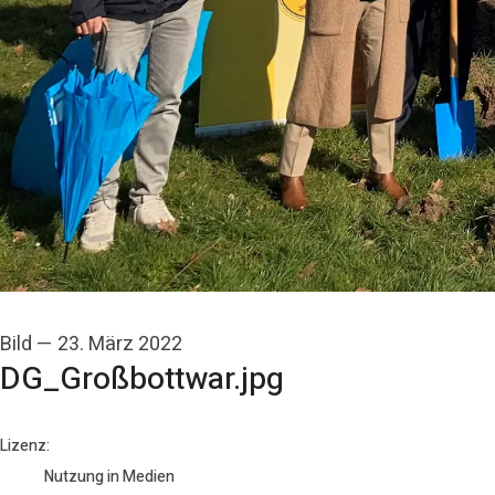
Bild
—
23. März 2022
DG_Großbottwar.jpg
go to media item
Lizenz:
Nutzung in Medien