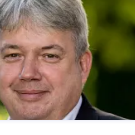
her
presse@deutsche-glasfaser.de