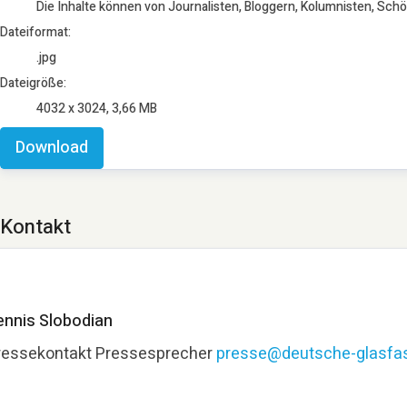
Die Inhalte können von Journalisten, Bloggern, Kolumnisten, Sch
Dateiformat:
.jpg
Dateigröße:
4032 x 3024, 3,66 MB
Download
Kontakt
ennis Slobodian
ressekontakt
Pressesprecher
presse@deutsche-glasfas