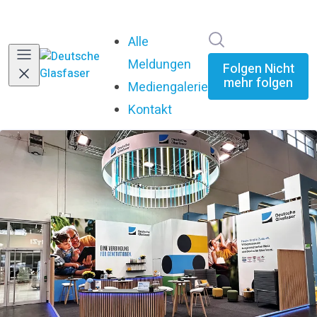
Im Newsroom su
Alle
Meldungen
Folgen
Nicht
mehr folgen
Mediengalerie
Kontakt