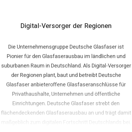
homas Schommer
ressekontakt
Pressesprecher
presse@deutsche-
lasfaser.de
Digital-Versorger der Regionen
Die Unternehmensgruppe Deutsche Glasfaser ist
Pionier für den Glasfaserausbau im ländlichen und
suburbanen Raum in Deutschland. Als Digital-Versorger
der Regionen plant, baut und betreibt Deutsche
Glasfaser anbieteroffene Glasfaseranschlüsse für
Privathaushalte, Unternehmen und öffentliche
Einrichtungen. Deutsche Glasfaser strebt den
flächendeckenden Glasfaserausbau an und trägt damit
maßgeblich zum digitalen Fortschritt Deutschlands bei.
Mit innovativen Planungs- und Bauverfahren ist