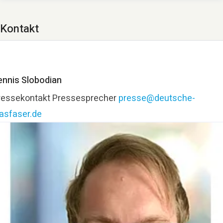
Kontakt
ennis Slobodian
ressekontakt
Pressesprecher
presse@deutsche-
lasfaser.de