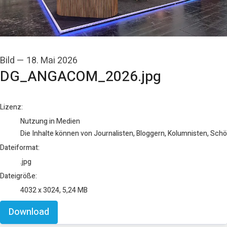
Bild
—
18. Mai 2026
DG_ANGACOM_2026.jpg
go to media item
Lizenz:
Nutzung in Medien
Die Inhalte können von Journalisten, Bloggern, Kolumnisten, Sch
Dateiformat:
.jpg
Dateigröße:
4032 x 3024, 5,24 MB
Download