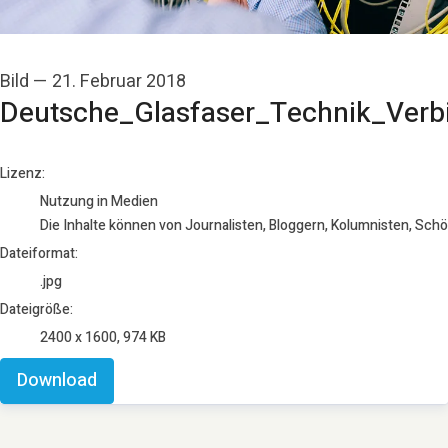
Bild
—
21. Februar 2018
Deutsche_Glasfaser_Technik_Verb
go to media item
Lizenz:
Nutzung in Medien
Die Inhalte können von Journalisten, Bloggern, Kolumnisten, Sch
Dateiformat:
.jpg
Dateigröße:
2400 x 1600, 974 KB
Download