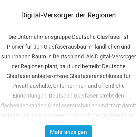
lasfaser.de
Digital-Versorger der Regionen
Die Unternehmensgruppe Deutsche Glasfaser ist
Pionier für den Glasfaserausbau im ländlichen und
suburbanen Raum in Deutschland. Als Digital-Versorger
der Regionen plant, baut und betreibt Deutsche
Glasfaser anbieteroffene Glasfaseranschlüsse für
Privathaushalte, Unternehmen und öffentliche
Einrichtungen. Deutsche Glasfaser strebt den
flächendeckenden Glasfaserausbau an und trägt damit
maßgeblich zum digitalen Fortschritt Deutschlands bei.
Mit innovativen Planungs- und Bauverfahren ist
Mehr anzeigen
Deutsche Glasfaser Spezialist für einen schnellen und