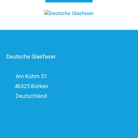
kosteneffizienten FTTH-Ausbau. Die
Unternehmensgruppe zählt zu den finanzstärksten
Anbietern im deutschen Markt und verfügt mit den
erfahrenen Glasfaserinvestoren EQT und OMERS über
ein privatwirtschaftliches Investitionsvolumen von über
Deutsche Glasfaser
elf Milliarden Euro.
Am Kuhm 31
46325 Borken
Deutschland
Über Deutsche Glasfaser
Datenschutz
Impressum