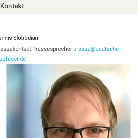
Kontakt
ennis Slobodian
ressekontakt
Pressesprecher
presse@deutsche-
lasfaser.de