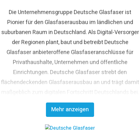
Die Unternehmensgruppe Deutsche Glasfaser ist
Pionier für den Glasfaserausbau im ländlichen und
suburbanen Raum in Deutschland. Als Digital-Versorger
der Regionen plant, baut und betreibt Deutsche
Glasfaser anbieteroffene Glasfaseranschlüsse für
Privathaushalte, Unternehmen und öffentliche
Einrichtungen. Deutsche Glasfaser strebt den
flächendeckenden Glasfaserausbau an und trägt damit
maßgeblich zum digitalen Fortschritt Deutschlands bei.
Mit innovativen Planungs- und Bauverfahren ist
Mehr anzeigen
Deutsche Glasfaser Spezialist für einen schnellen und
kosteneffizienten FTTH-Ausbau. Die
Unternehmensgruppe zählt zu den finanzstärksten