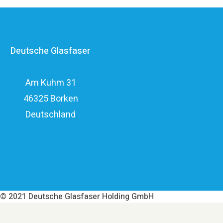
Anbietern im deutschen Markt und verfügt mit den
erfahrenen Glasfaserinvestoren EQT und OMERS über
ein privatwirtschaftliches Investitionsvolumen von über
Deutsche Glasfaser
elf Milliarden Euro.
Am Kuhm 31
46325 Borken
Deutschland
Über Deutsche Glasfaser
Datenschutz
Impressum