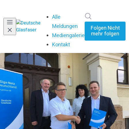
Im Newsroom su
Alle
Meldungen
Folgen
Nicht
mehr folgen
Mediengalerie
Kontakt