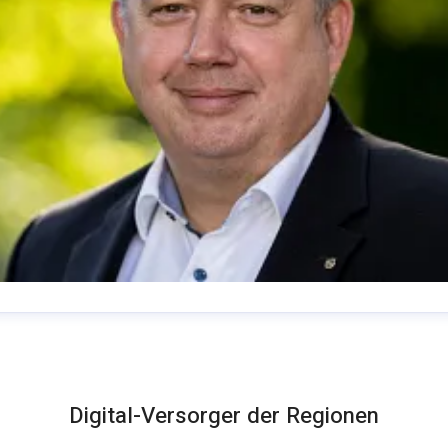
homas Schommer
ressekontakt
Pressesprecher
presse@deutsche-
lasfaser.de
Digital-Versorger der Regionen