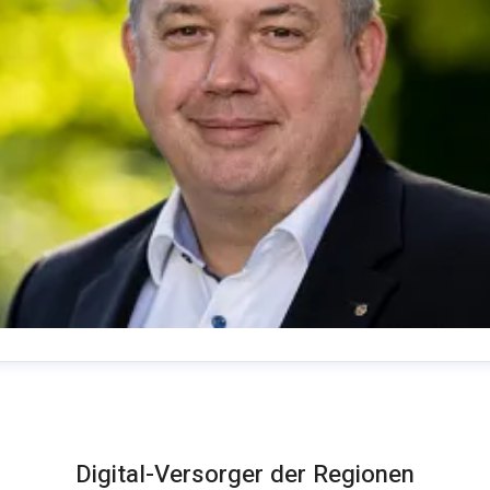
homas Schommer
ressekontakt
Pressesprecher
presse@deutsche-
lasfaser.de
Digital-Versorger der Regionen