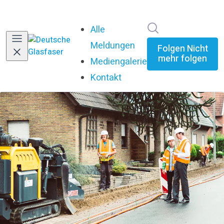
Im Newsroom su
Alle
Meldungen
Folgen
Nicht
mehr folgen
Mediengalerie
Kontakt