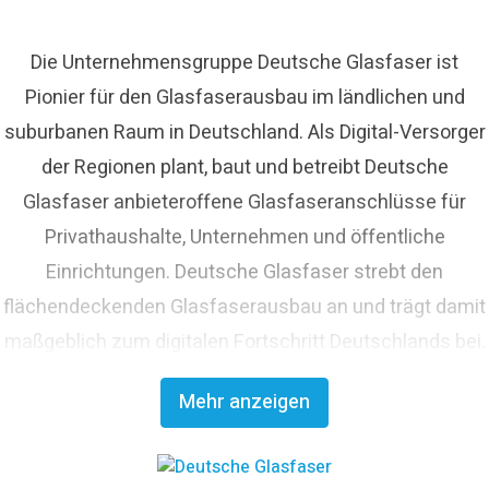
Die Unternehmensgruppe Deutsche Glasfaser ist
Pionier für den Glasfaserausbau im ländlichen und
suburbanen Raum in Deutschland. Als Digital-Versorger
der Regionen plant, baut und betreibt Deutsche
Glasfaser anbieteroffene Glasfaseranschlüsse für
Privathaushalte, Unternehmen und öffentliche
Einrichtungen. Deutsche Glasfaser strebt den
flächendeckenden Glasfaserausbau an und trägt damit
maßgeblich zum digitalen Fortschritt Deutschlands bei.
Mit innovativen Planungs- und Bauverfahren ist
Mehr anzeigen
Deutsche Glasfaser Spezialist für einen schnellen und
kosteneffizienten FTTH-Ausbau. Die
Unternehmensgruppe zählt zu den finanzstärksten