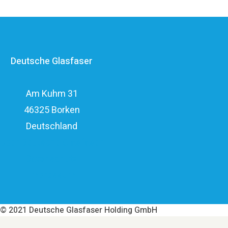
Anbietern im deutschen Markt und verfügt mit den
erfahrenen Glasfaserinvestoren EQT und OMERS über
ein privatwirtschaftliches Investitionsvolumen von über
Deutsche Glasfaser
elf Milliarden Euro.
Am Kuhm 31
46325 Borken
Deutschland
Über Deutsche Glasfaser
Datenschutz
Impressum