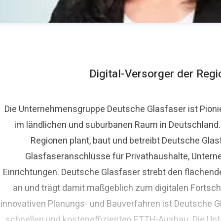
Digital-Versorger der Reg
Die Unternehmensgruppe Deutsche Glasfaser ist Pioni
im ländlichen und suburbanen Raum in Deutschland. A
ora Lippelt
Regionen plant, baut und betreibt Deutsche Glas
ressekontakt
Pressesprecherin
presse@deutsche-glasf
Glasfaseranschlüsse für Privathaushalte, Untern
Einrichtungen. Deutsche Glasfaser strebt den fläche
an und trägt damit maßgeblich zum digitalen Fortschr
innovativen Planungs- und Bauverfahren ist Deutsche Gl
schnellen und kosteneffizienten FTTH-Ausbau. Die Un