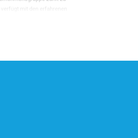
 verfügt mit den erfahrenen
ivatwirtschaftliches
arden Euro.