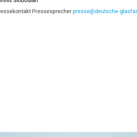
ennis Slobodian
ressekontakt
Pressesprecher
presse@deutsche-glasfas