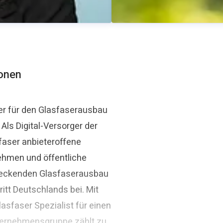
ionen
er für den Glasfaserausbau
ls Digital-Versorger der
Thomas Schommer
faser anbieteroffene
aser.de
Pressekontakt
Pressesprec
ehmen und öffentliche
ndeckenden Glasfaserausbau
itt Deutschlands bei. Mit
asfaser Spezialist für einen
ternehmensgruppe zählt zu