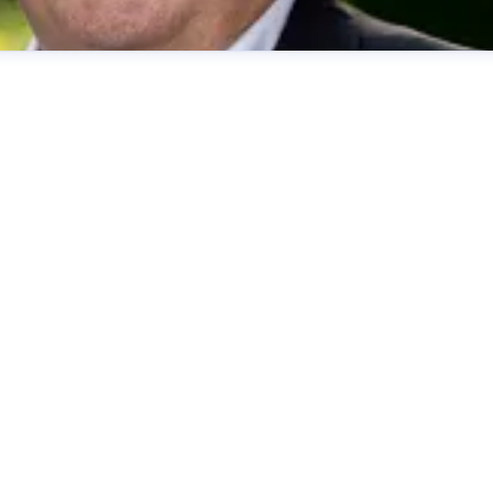
her
presse@deutsche-glasfaser.de