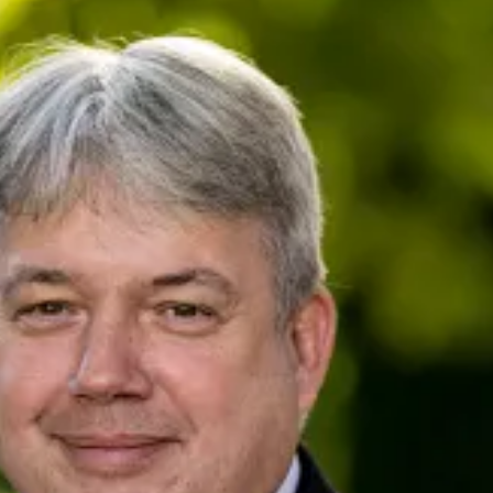
her
presse@deutsche-glasfaser.de