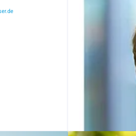
er.de