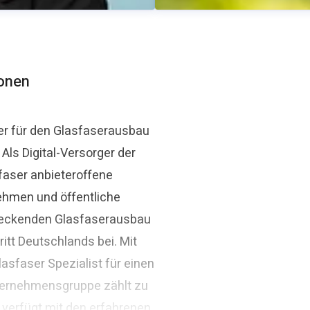
ionen
er für den Glasfaserausbau
ls Digital-Versorger der
Thomas Schommer
faser anbieteroffene
aser.de
Pressekontakt
Pressesprec
ehmen und öffentliche
ndeckenden Glasfaserausbau
itt Deutschlands bei. Mit
asfaser Spezialist für einen
ternehmensgruppe zählt zu
 verfügt mit den erfahrenen