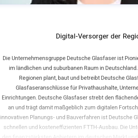
Digital-Versorger der Reg
Die Unternehmensgruppe Deutsche Glasfaser ist Pioni
im ländlichen und suburbanen Raum in Deutschland. A
ora Lippelt
Regionen plant, baut und betreibt Deutsche Glas
ressekontakt
Pressesprecherin
presse@deutsche-glasf
Glasfaseranschlüsse für Privathaushalte, Untern
Einrichtungen. Deutsche Glasfaser strebt den fläche
an und trägt damit maßgeblich zum digitalen Fortschr
innovativen Planungs- und Bauverfahren ist Deutsche Gl
schnellen und kosteneffizienten FTTH-Ausbau. Die Un
den finanzstärksten Anbietern im deutschen Markt und