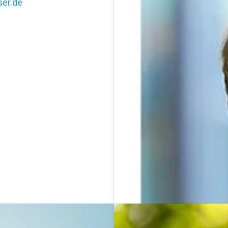
er.de