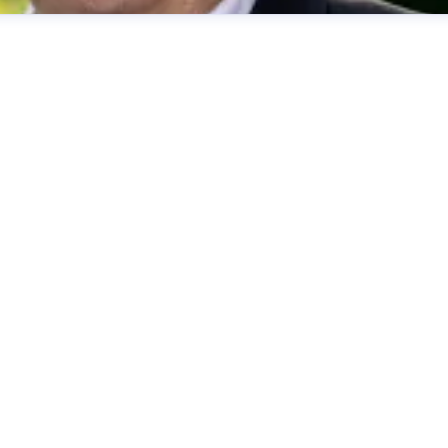
her
presse@deutsche-glasfaser.de