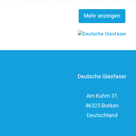
Glasfaserinvestoren EQT und OMERS über ein pr
Mehr anzeigen
Investitionsvolumen von über elf Milli
Deutsche Glasfaser
Am Kuhm 31
46325 Borken
Deutschland
Über Deutsche Glasfaser
Datenschutz