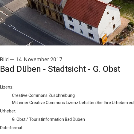
Bild
—
14. November 2017
Bad Düben - Stadtsicht - G. Obst
G. Obst / Touristinformation Bad Düben
Lizenz:
Creative Commons Zuschreibung
Mit einer Creative Commons Lizenz behalten Sie Ihre Urheberrech
Urheber:
G. Obst / Touristinformation Bad Düben
Dateiformat: