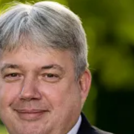
her
presse@deutsche-glasfaser.de