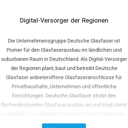
ressekontakt
Pressesprecher
presse@deutsche-
lasfaser.de
Digital-Versorger der Regionen
Die Unternehmensgruppe Deutsche Glasfaser ist
Pionier für den Glasfaserausbau im ländlichen und
suburbanen Raum in Deutschland. Als Digital-Versorger
der Regionen plant, baut und betreibt Deutsche
Glasfaser anbieteroffene Glasfaseranschlüsse für
Privathaushalte, Unternehmen und öffentliche
Einrichtungen. Deutsche Glasfaser strebt den
flächendeckenden Glasfaserausbau an und trägt damit
maßgeblich zum digitalen Fortschritt Deutschlands bei.
Mit innovativen Planungs- und Bauverfahren ist