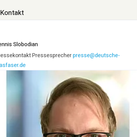
Kontakt
ennis Slobodian
ressekontakt
Pressesprecher
presse@deutsche-
lasfaser.de