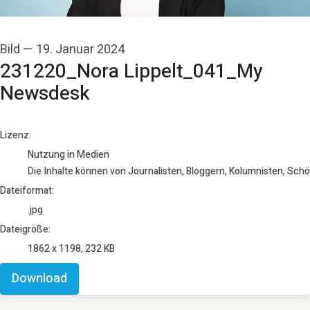
Bild
—
19. Januar 2024
231220_Nora Lippelt_041_My
Newsdesk
go to media item
Lizenz:
Nutzung in Medien
Die Inhalte können von Journalisten, Bloggern, Kolumnisten, Sch
Dateiformat:
.jpg
Dateigröße:
1862 x 1198, 232 KB
Download