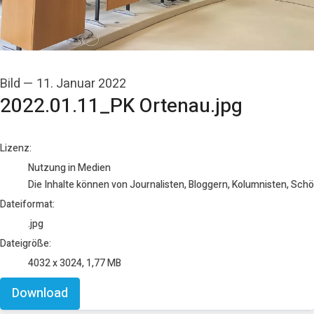
Bild
—
11. Januar 2022
2022.01.11_PK Ortenau.jpg
go to media item
Lizenz:
Nutzung in Medien
Die Inhalte können von Journalisten, Bloggern, Kolumnisten, Sch
Dateiformat:
.jpg
Dateigröße:
4032 x 3024, 1,77 MB
Download