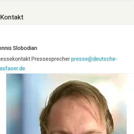
Kontakt
ennis Slobodian
ressekontakt
Pressesprecher
presse@deutsche-
lasfaser.de