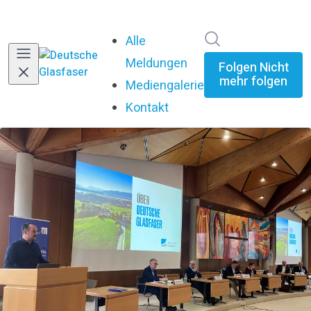
Im Newsroom su
Alle
Meldungen
Folgen
Nicht
mehr folgen
Mediengalerie
Kontakt