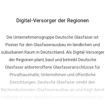
homas Schommer
ressekontakt
Pressesprecher
presse@deutsche-
lasfaser.de
Digital-Versorger der Regionen
Die Unternehmensgruppe Deutsche Glasfaser ist
Pionier für den Glasfaserausbau im ländlichen und
suburbanen Raum in Deutschland. Als Digital-Versorger
der Regionen plant, baut und betreibt Deutsche
Glasfaser anbieteroffene Glasfaseranschlüsse für
Privathaushalte, Unternehmen und öffentliche
Einrichtungen. Deutsche Glasfaser strebt den
flächendeckenden Glasfaserausbau an und trägt damit
maßgeblich zum digitalen Fortschritt Deutschlands bei.
Mit innovativen Planungs- und Bauverfahren ist