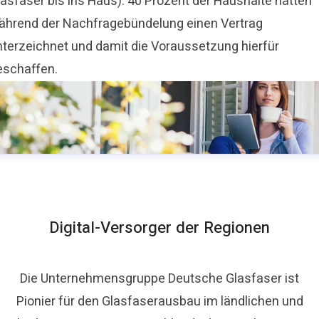
lasfaser bis ins Haus). 40 Prozent der Haushalte hatten
ährend der Nachfragebündelung einen Vertrag
nterzeichnet und damit die Voraussetzung hierfür
eschaffen.
Digital-Versorger der Regionen
Die Unternehmensgruppe Deutsche Glasfaser ist
Pionier für den Glasfaserausbau im ländlichen und