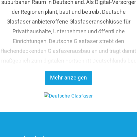
suburbanen Raum in Deutschland. Als Digital-Versorger
der Regionen plant, baut und betreibt Deutsche
Glasfaser anbieteroffene Glasfaseranschlüsse für
Privathaushalte, Unternehmen und öffentliche
Einrichtungen. Deutsche Glasfaser strebt den
flächendeckenden Glasfaserausbau an und trägt damit
maßgeblich zum digitalen Fortschritt Deutschlands bei.
Mit innovativen Planungs- und Bauverfahren ist
Mehr anzeigen
Deutsche Glasfaser Spezialist für einen schnellen und
kosteneffizienten FTTH-Ausbau. Die
Unternehmensgruppe zählt zu den finanzstärksten
Anbietern im deutschen Markt und verfügt mit den
erfahrenen Glasfaserinvestoren EQT und OMERS über
ein privatwirtschaftliches Investitionsvolumen von über