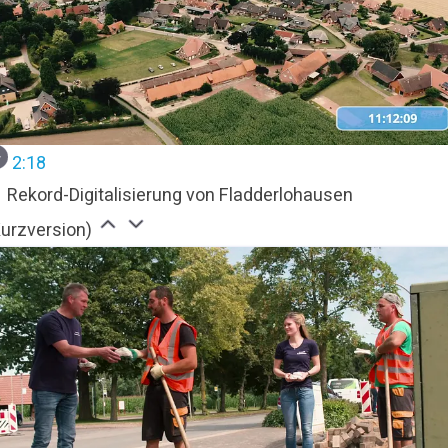
2:18
Rekord-Digitalisierung von Fladderlohausen
Kurzversion)