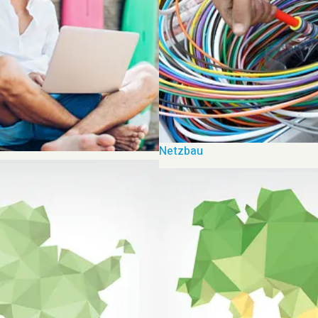
Netzbau
e