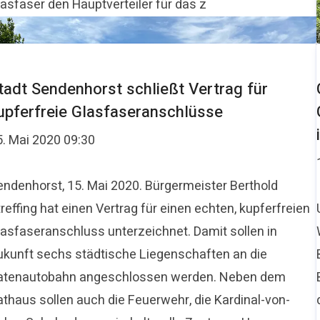
lasfaser den Hauptverteiler für das z
tadt Sendenhorst schließt Vertrag für
upferfreie Glasfaseranschlüsse
5. Mai 2020 09:30
endenhorst, 15. Mai 2020. Bürgermeister Berthold
reffing hat einen Vertrag für einen echten, kupferfreien
lasfaseranschluss unterzeichnet. Damit sollen in
ukunft sechs städtische Liegenschaften an die
atenautobahn angeschlossen werden. Neben dem
athaus sollen auch die Feuerwehr, die Kardinal-von-