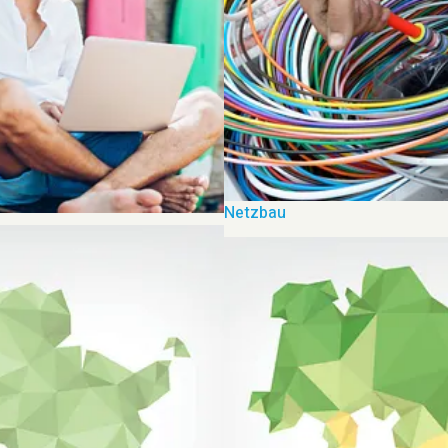
Netzbau
e