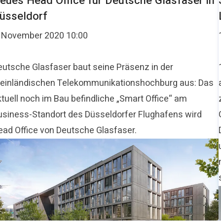
eues Head Office für Deutsche Glasfaser in
üsseldorf
. November 2020 10:00
eutsche Glasfaser baut seine Präsenz in der
heinländischen Telekommunikationshochburg aus: Das
ktuell noch im Bau befindliche „Smart Office“ am
usiness-Standort des Düsseldorfer Flughafens wird
ead Office von Deutsche Glasfaser.