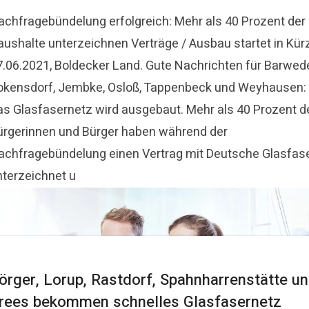
achfragebündelung erfolgreich: Mehr als 40 Prozent der
aushalte unterzeichnen Verträge / Ausbau startet in Kür
7.06.2021, Boldecker Land. Gute Nachrichten für Barwede
okensdorf, Jembke, Osloß, Tappenbeck und Weyhausen:
as Glasfasernetz wird ausgebaut. Mehr als 40 Prozent d
ürgerinnen und Bürger haben während der
achfragebündelung einen Vertrag mit Deutsche Glasfas
nterzeichnet u
örger, Lorup, Rastdorf, Spahnharrenstätte u
rees bekommen schnelles Glasfasernetz