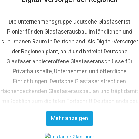
Die Unternehmensgruppe Deutsche Glasfaser ist
Pionier für den Glasfaserausbau im ländlichen und
suburbanen Raum in Deutschland. Als Digital-Versorger
der Regionen plant, baut und betreibt Deutsche
Glasfaser anbieteroffene Glasfaseranschlüsse für
Privathaushalte, Unternehmen und öffentliche
Einrichtungen. Deutsche Glasfaser strebt den
flächendeckenden Glasfaserausbau an und trägt damit
maßgeblich zum digitalen Fortschritt Deutschlands bei.
Mit innovativen Planungs- und Bauverfahren ist
Mehr anzeigen
Deutsche Glasfaser Spezialist für einen schnellen und
kosteneffizienten FTTH-Ausbau. Die
Unternehmensgruppe zählt zu den finanzstärksten