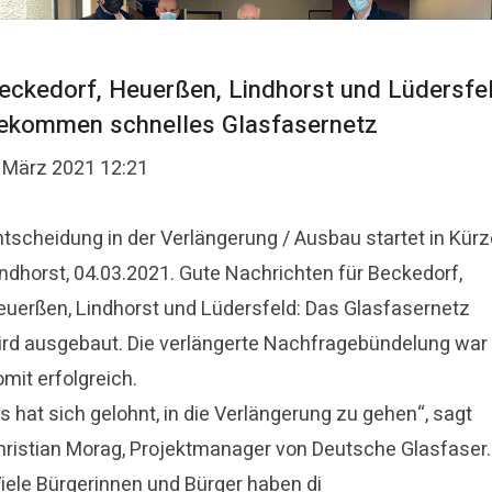
eckedorf, Heuerßen, Lindhorst und Lüdersfe
ekommen schnelles Glasfasernetz
. März 2021 12:21
ntscheidung in der Verlängerung / Ausbau startet in Kürz
indhorst, 04.03.2021. Gute Nachrichten für Beckedorf,
euerßen, Lindhorst und Lüdersfeld: Das Glasfasernetz
ird ausgebaut. Die verlängerte Nachfragebündelung war
mit erfolgreich.
s hat sich gelohnt, in die Verlängerung zu gehen“, sagt
hristian Morag, Projektmanager von Deutsche Glasfaser.
Viele Bürgerinnen und Bürger haben di