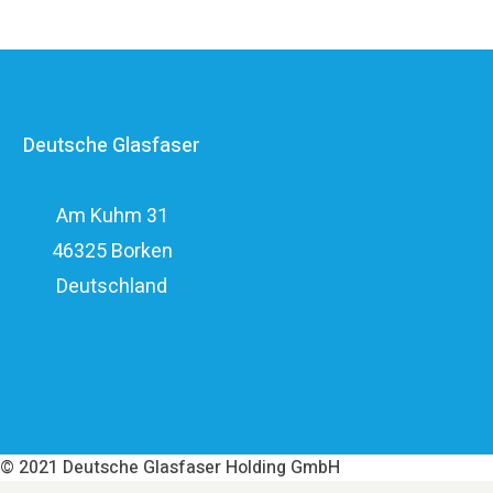
Anbietern im deutschen Markt und verfügt mit den
erfahrenen Glasfaserinvestoren EQT und OMERS über
ein privatwirtschaftliches Investitionsvolumen von über
Deutsche Glasfaser
elf Milliarden Euro.
Am Kuhm 31
46325 Borken
Deutschland
Über Deutsche Glasfaser
Datenschutz
Impressum