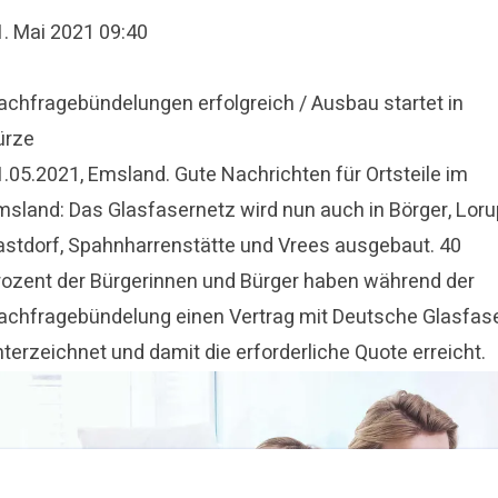
1. Mai 2021 09:40
achfragebündelungen erfolgreich / Ausbau startet in
ürze
1.05.2021, Emsland. Gute Nachrichten für Ortsteile im
msland: Das Glasfasernetz wird nun auch in Börger, Loru
astdorf, Spahnharrenstätte und Vrees ausgebaut. 40
rozent der Bürgerinnen und Bürger haben während der
achfragebündelung einen Vertrag mit Deutsche Glasfas
terzeichnet und damit die erforderliche Quote erreicht.