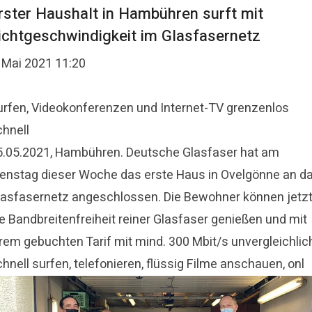
rster Haushalt in Hambühren surft mit
ichtgeschwindigkeit im Glasfasernetz
. Mai 2021 11:20
urfen, Videokonferenzen und Internet-TV grenzenlos
chnell
5.05.2021, Hambühren. Deutsche Glasfaser hat am
ienstag dieser Woche das erste Haus in Ovelgönne an d
lasfasernetz angeschlossen. Die Bewohner können jetz
ie Bandbreitenfreiheit reiner Glasfaser genießen und mit
hrem gebuchten Tarif mit mind. 300 Mbit/s unvergleichlic
hnell surfen, telefonieren, flüssig Filme anschauen, onl