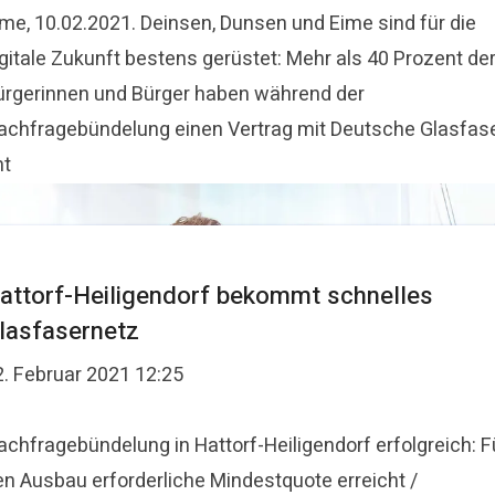
ime, 10.02.2021. Deinsen, Dunsen und Eime sind für die
igitale Zukunft bestens gerüstet: Mehr als 40 Prozent de
ürgerinnen und Bürger haben während der
achfragebündelung einen Vertrag mit Deutsche Glasfas
nt
attorf-Heiligendorf bekommt schnelles
lasfasernetz
2. Februar 2021 12:25
achfragebündelung in Hattorf-Heiligendorf erfolgreich: F
en Ausbau erforderliche Mindestquote erreicht /