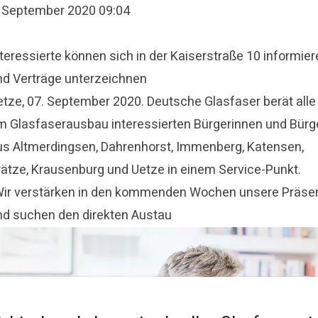
. September 2020 09:04
teressierte können sich in der Kaiserstraße 10 informier
nd Verträge unterzeichnen
etze, 07. September 2020. Deutsche Glasfaser berät alle
m Glasfaserausbau interessierten Bürgerinnen und Bürg
us Altmerdingsen, Dahrenhorst, Immenberg, Katensen,
rätze, Krausenburg und Uetze in einem Service-Punkt.
Wir verstärken in den kommenden Wochen unsere Präse
nd suchen den direkten Austau