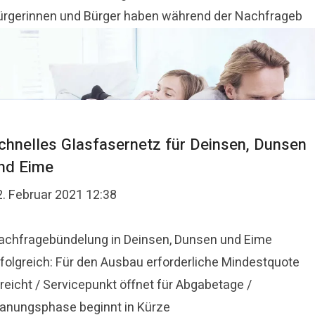
ürgerinnen und Bürger haben während der Nachfrageb
chnelles Glasfasernetz für Deinsen, Dunsen
nd Eime
2. Februar 2021 12:38
achfragebündelung in Deinsen, Dunsen und Eime
rfolgreich: Für den Ausbau erforderliche Mindestquote
reicht / Servicepunkt öffnet für Abgabetage /
lanungsphase beginnt in Kürze