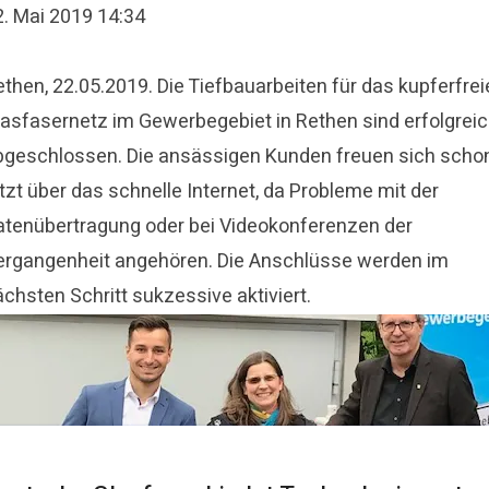
2. Mai 2019 14:34
then, 22.05.2019. Die Tiefbauarbeiten für das kupferfrei
lasfasernetz im Gewerbegebiet in Rethen sind erfolgrei
bgeschlossen. Die ansässigen Kunden freuen sich scho
tzt über das schnelle Internet, da Probleme mit der
atenübertragung oder bei Videokonferenzen der
ergangenheit angehören. Die Anschlüsse werden im
chsten Schritt sukzessive aktiviert.