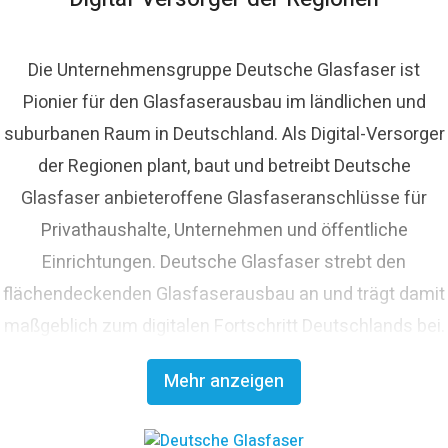
Die Unternehmensgruppe Deutsche Glasfaser ist
Pionier für den Glasfaserausbau im ländlichen und
suburbanen Raum in Deutschland. Als Digital-Versorger
der Regionen plant, baut und betreibt Deutsche
Glasfaser anbieteroffene Glasfaseranschlüsse für
Privathaushalte, Unternehmen und öffentliche
Einrichtungen. Deutsche Glasfaser strebt den
flächendeckenden Glasfaserausbau an und trägt damit
maßgeblich zum digitalen Fortschritt Deutschlands bei.
Mit innovativen Planungs- und Bauverfahren ist
Mehr anzeigen
Deutsche Glasfaser Spezialist für einen schnellen und
kosteneffizienten FTTH-Ausbau. Die
Unternehmensgruppe zählt zu den finanzstärksten