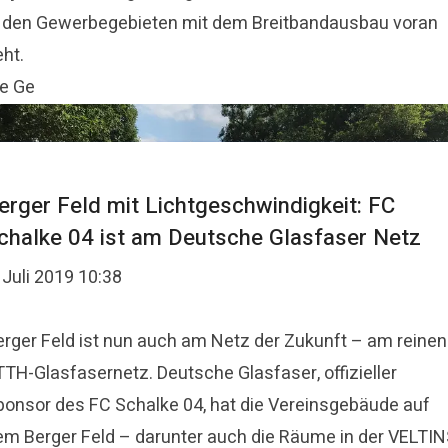
n den Gewerbegebieten mit dem Breitbandausbau voran
ht.
ie Ge
erger Feld mit Lichtgeschwindigkeit: FC
chalke 04 ist am Deutsche Glasfaser Netz
 Juli 2019 10:38
erger Feld ist nun auch am Netz der Zukunft – am reinen
TTH-Glasfasernetz. Deutsche Glasfaser, offizieller
ponsor des FC Schalke 04, hat die Vereinsgebäude auf
em Berger Feld – darunter auch die Räume in der VELTIN