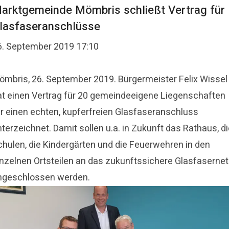
arktgemeinde Mömbris schließt Vertrag für
lasfaseranschlüsse
6. September 2019 17:10
ömbris, 26. September 2019. Bürgermeister Felix Wissel
at einen Vertrag für 20 gemeindeeigene Liegenschaften
ür einen echten, kupferfreien Glasfaseranschluss
terzeichnet. Damit sollen u.a. in Zukunft das Rathaus, d
chulen, die Kindergärten und die Feuerwehren in den
inzelnen Ortsteilen an das zukunftssichere Glasfaserne
ngeschlossen werden.