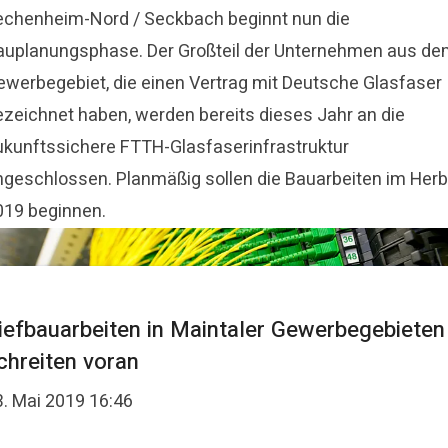
echenheim-Nord / Seckbach beginnt nun die
auplanungsphase. Der Großteil der Unternehmen aus d
ewerbegebiet, die einen Vertrag mit Deutsche Glasfaser
ezeichnet haben, werden bereits dieses Jahr an die
ukunftssichere FTTH-Glasfaserinfrastruktur
ngeschlossen. Planmäßig sollen die Bauarbeiten im Herb
019 beginnen.
iefbauarbeiten in Maintaler Gewerbegebieten
chreiten voran
3. Mai 2019 16:46