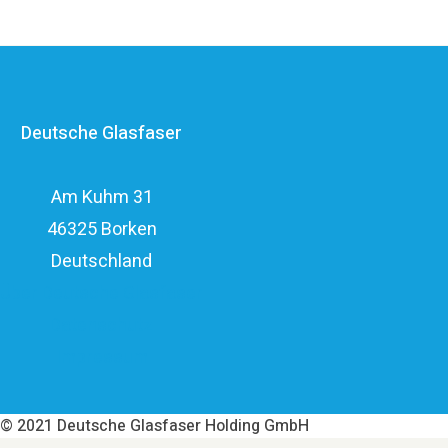
Anbietern im deutschen Markt und verfügt mit den
erfahrenen Glasfaserinvestoren EQT und OMERS über
ein privatwirtschaftliches Investitionsvolumen von über
Deutsche Glasfaser
elf Milliarden Euro.
Am Kuhm 31
46325 Borken
Deutschland
Über Deutsche Glasfaser
Datenschutz
Impressum