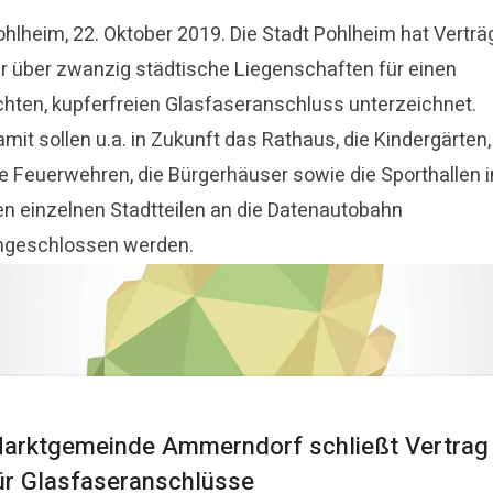
ohlheim, 22. Oktober 2019. Die Stadt Pohlheim hat Verträ
ür über zwanzig städtische Liegenschaften für einen
chten, kupferfreien Glasfaseranschluss unterzeichnet.
mit sollen u.a. in Zukunft das Rathaus, die Kindergärten,
ie Feuerwehren, die Bürgerhäuser sowie die Sporthallen i
en einzelnen Stadtteilen an die Datenautobahn
ngeschlossen werden.
arktgemeinde Ammerndorf schließt Vertrag
ür Glasfaseranschlüsse