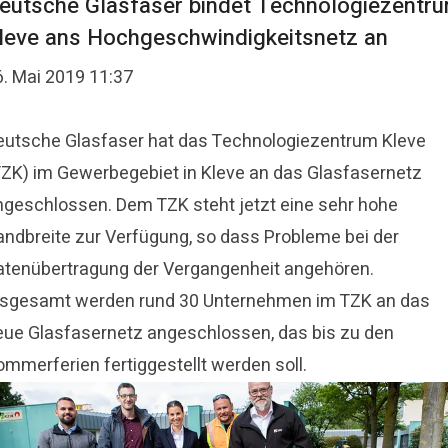
eutsche Glasfaser bindet Technologiezentr
leve ans Hochgeschwindigkeitsnetz an
6. Mai 2019 11:37
eutsche Glasfaser hat das Technologiezentrum Kleve
TZK) im Gewerbegebiet in Kleve an das Glasfasernetz
ngeschlossen. Dem TZK steht jetzt eine sehr hohe
andbreite zur Verfügung, so dass Probleme bei der
atenübertragung der Vergangenheit angehören.
nsgesamt werden rund 30 Unternehmen im TZK an das
eue Glasfasernetz angeschlossen, das bis zu den
ommerferien fertiggestellt werden soll.